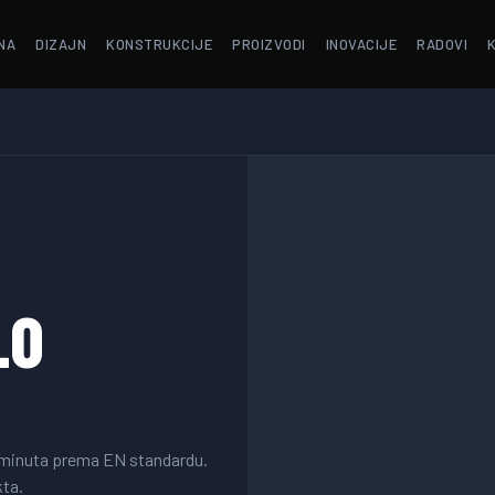
NA
DIZAJN
KONSTRUKCIJE
PROIZVODI
INOVACIJE
RADOVI
LO
0 minuta prema EN standardu.
kta.