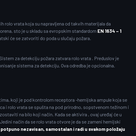
h rolo vrata koja su napravljena od takvih materijala da
tvorena, sto je u skladu sa evropskim standardom
EN 1634 – 1
tski će se zatvoriti do poda u slučaju požara.
Sistem za detekciju požara zatvara rolo vrata . Preduslov je
onisanje sistema za detekciju. Ova odredba je opcionalna.
atima, koji je pod kontrolom receptora -hemijska ampule koja se
ica i rolo vrata se spušta na pod prirodno, sopstvenom težinom i
taviti na bilo koji način. Kada se aktivira , ovaj uređaj će u
 Jedini način da se rolo vrata otvore je da se zameni hemijski
e potpuno nezavisan, samostalan i radi u svakom položaju