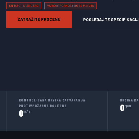
EN 1634-1 STANDARD
VATROOTPORNOST DO 60 MINUTA
ZATRAŽITE PROCENU
POGLEDAJTE SPECIFIKACIJ
KONTROLISANA BRZINA ZATVARANJA
BRZINA R
0
PROTIVPOŽARNE ROLETNE
rpm
0
m/s