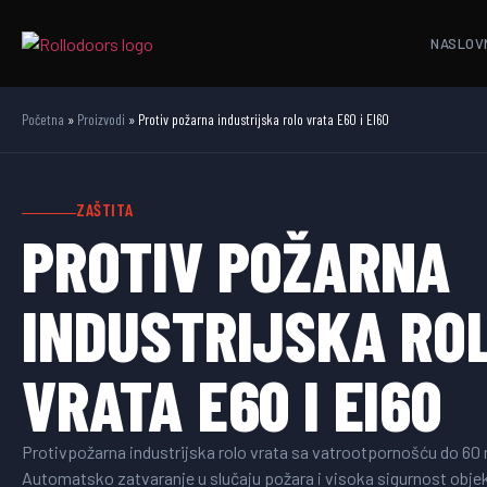
NASLOV
Početna
»
Proizvodi
»
Protiv požarna industrijska rolo vrata E60 i EI60
ZAŠTITA
PROTIV POŽARNA
INDUSTRIJSKA RO
VRATA E60 I EI60
Protivpožarna industrijska rolo vrata sa vatrootpornošću do 6
Automatsko zatvaranje u slučaju požara i visoka sigurnost obje