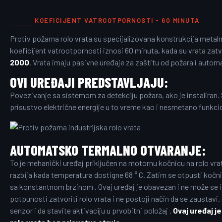
KOEFICIJENT VATROOTPORNOSTI - 60 MINUTA
Protiv požarna rolo vrata su specijalizovana konstrukcija metalni
koeficijent vatrootpornosti iznosi 60 minuta, kada su vrata za
2000
. Vrata imaju pasivne uređaje za zaštitu od požara i automa
OVI UREĐAJI PREDSTAVLJAJU:
Povezivanje sa sistemom za detekciju požara, ako je instaliran. 
prisustvo električne energije u to vreme kao i nesmetano funkci
AUTOMATSKO TERMALNO OTVARANJE:
To je mehanički uređaj priključen na motornu kočnicu na rolo vr
razbija kada temperatura dostigne 68 ° C. Zatim se otpusti kočn
sa konstantnom brzinom . Ovaj uređaj je obavezan i ne može se izos
potpunosti zatvoriti rolo vrata i ne postoji način da se zaustavi.
senzor i da stavite aktivaciju u prvobitni položaj .
Ovaj uređaj j