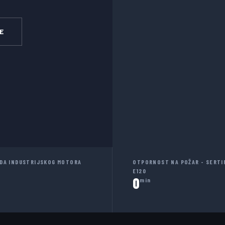
E
ADA INDUSTRIJSKOG MOTORA
OTPORNOST NA POŽAR - SERTI
E120
0
min