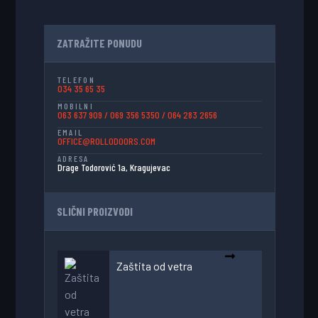
ZATRAŽITE PONUDU
TELEFON
034 35 65 35
MOBILNI
063 637 909
/
069 356 5350
/
064 283 2656
EMAIL
OFFICE@ROLLODOORS.COM
ADRESA
Drage Todorović 1a, Kragujevac
SLIČNI PROIZVODI
Zaštita od vetra