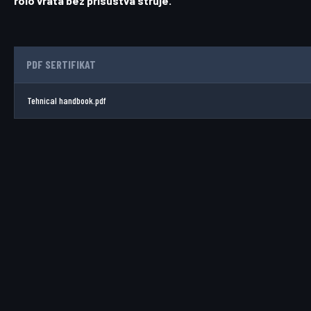
rolo vrata bez prisustva struje.
PDF SERTIFIKAT
Tehnical handbook.pdf