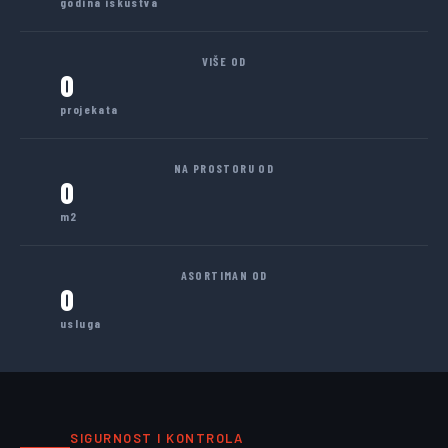
godina iskustva
VIŠE OD
0
projekata
NA PROSTORU OD
0
m2
ASORTIMAN OD
0
usluga
SIGURNOST I KONTROLA