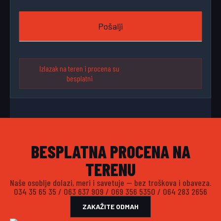
Pošalji
Izlazak na teren i procena su
besplatni
BESPLATNA PROCENA NA
TERENU
Naše osoblje dolazi, meri i savetuje — bez troškova i obaveza.
034 35 65 35
/
063 637 909
/
069 356 5350
/
064 283 2656
ZAKAŽITE ODMAH