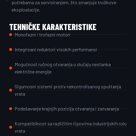
potrebama za servisiranjem, što smanjuje troškove
eksploatacije.
TEHNIČKE KARAKTERISTIKE
Monofazni i trofazni motori
Integrisani reduktori visokih performansi
Mogućnost ručnog otvaranja u slučaju nestanka
električne energije
Sigurnosni sistemi protiv nekontrolisanog spuštanja
vrata
Podešavanje krajnjih pozicija otvaranja i zatvaranja
Kompatibilnost sa različitim tipovima industrijskih rolo
vrata