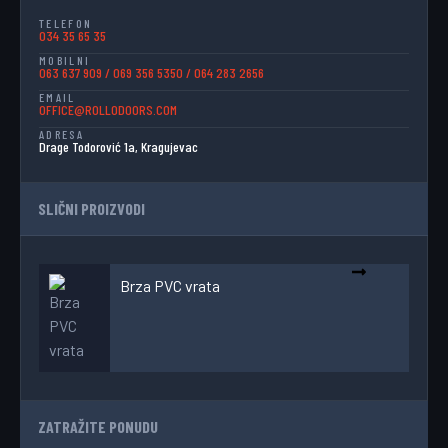
TELEFON
034 35 65 35
MOBILNI
063 637 909
/
069 356 5350
/
064 283 2656
EMAIL
OFFICE@ROLLODOORS.COM
ADRESA
Drage Todorović 1a, Kragujevac
SLIČNI PROIZVODI
Brza PVC vrata
ZATRAŽITE PONUDU