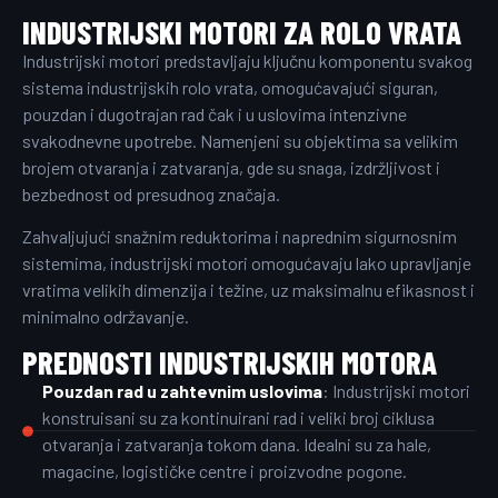
INDUSTRIJSKI MOTORI ZA ROLO VRATA
Industrijski motori predstavljaju ključnu komponentu svakog
sistema industrijskih rolo vrata, omogućavajući siguran,
pouzdan i dugotrajan rad čak i u uslovima intenzivne
svakodnevne upotrebe. Namenjeni su objektima sa velikim
brojem otvaranja i zatvaranja, gde su snaga, izdržljivost i
bezbednost od presudnog značaja.
Zahvaljujući snažnim reduktorima i naprednim sigurnosnim
sistemima, industrijski motori omogućavaju lako upravljanje
vratima velikih dimenzija i težine, uz maksimalnu efikasnost i
minimalno održavanje.
PREDNOSTI INDUSTRIJSKIH MOTORA
Pouzdan rad u zahtevnim uslovima
: Industrijski motori
konstruisani su za kontinuirani rad i veliki broj ciklusa
otvaranja i zatvaranja tokom dana. Idealni su za hale,
magacine, logističke centre i proizvodne pogone.