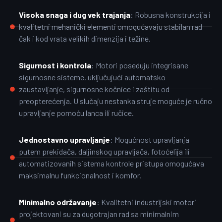
Visoka snaga i dug vek trajanja
: Robusna konstrukcija i
kvalitetni mehanički elementi omogućavaju stabilan rad
čak i kod vrata velikih dimenzija i težine.
Sigurnost i kontrola
: Motori poseduju integrisane
sigurnosne sisteme, uključujući automatsko
zaustavljanje, sigurnosne kočnice i zaštitu od
preopterećenja. U slučaju nestanka struje moguće je ručno
upravljanje pomoću lanca ili ručice.
Jednostavno upravljanje
: Mogućnost upravljanja
putem prekidača, daljinskog upravljača, fotoćelija ili
automatizovanih sistema kontrole pristupa omogućava
maksimalnu funkcionalnost i komfor.
Minimalno održavanje
: Kvalitetni industrijski motori
projektovani su za dugotrajan rad sa minimalnim