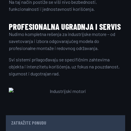
Na taj način postiže se viši nivo bezbednosti,
funkcionalnosti i jednostavnosti korišćenja.
PROFESIONALNA UGRADNJA I SERVIS
Nudimo kompletna rešenja za industrijske motore – od
savetovanja i izbora odgovarajućeg modela do
profesionalne montaže i redovnog održavanja.
Svi sistemi prilagođavaju se specifičnim zahtevima
objekta i intenzitetu korišćenja, uz fokus na pouzdanost,
sigurnost i dugotrajan rad.
ZATRAŽITE PONUDU