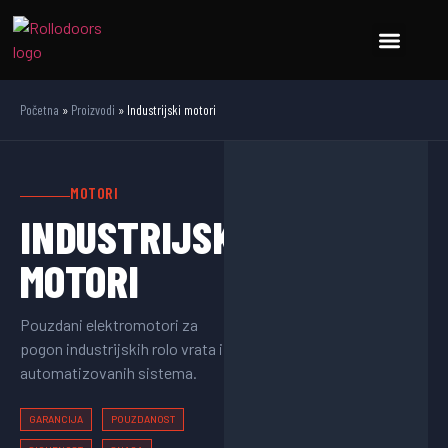
Početna
»
Proizvodi
»
Industrijski motori
MOTORI
INDUSTRIJSKI
MOTORI
Pouzdani elektromotori za
pogon industrijskih rolo vrata i
automatizovanih sistema.
GARANCIJA
POUZDANOST