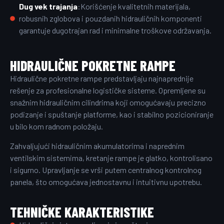
Dug vek trajanja
:Korišćenje kvalitetnih materijala,
robusnih zglobova i pouzdanih hidrauličnih komponenti
garantuje dugotrajan rad i minimalne troškove održavanja.
HIDRAULIČNE POKRETNE RAMPE
Hidraulične pokretne rampe predstavljaju najnaprednije
rešenje za profesionalne logističke sisteme. Opremljene su
snažnim hidrauličnim cilindrima koji omogućavaju precizno
podizanje i spuštanje platforme, kao i stabilno pozicioniranje
u bilo kom radnom položaju.
Zahvaljujući hidrauličnim akumulatorima i naprednim
ventilskim sistemima, kretanje rampe je glatko, kontrolisano
i sigurno. Upravljanje se vrši putem centralnog kontrolnog
panela, što omogućava jednostavnu i intuitivnu upotrebu.
TEHNIČKE KARAKTERISTIKE