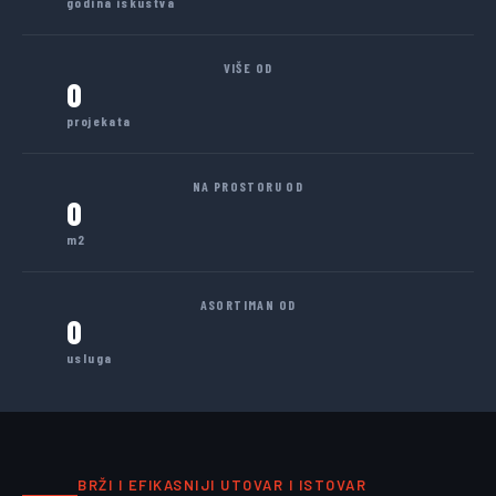
godina iskustva
VIŠE OD
0
projekata
NA PROSTORU OD
0
m2
ASORTIMAN OD
0
usluga
BRŽI I EFIKASNIJI UTOVAR I ISTOVAR