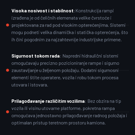
Visoka nosivost i stabilnost
:Konstrukcija rampi
izrađena je od čeličnih elemenata velike čvrstoće i
projektovana za rad pod visokim opterećenjima. Sistemi
mogu podneti velika dinamička i statička opterećenja, što
ih čini pogodnim za najzahtevnije industrijske primene.
Sigurnost tokom rada
: Napredni hidraulični sistemi
omogućavaju precizno pozicioniranje rampe i sigurno
zaustavljanje u željenom položaju. Dodatni sigurnosni
elementi štite operatere, vozila i robu tokom procesa
utovara i istovara.
Prilagođavanje različitim vozilima
: Bez obzira na tip
vozila ili visinu utovarne platforme, pokretna rampa
omogućava jednostavno prilagođavanje radnog položaja i
optimalan pristup teretnom prostoru kamiona.