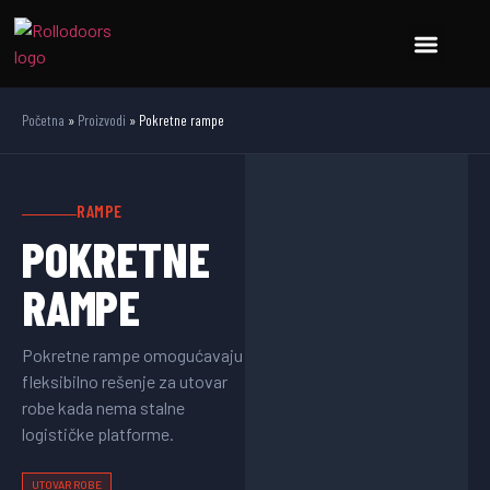
Početna
»
Proizvodi
»
Pokretne rampe
RAMPE
POKRETNE
RAMPE
Pokretne rampe omogućavaju
fleksibilno rešenje za utovar
robe kada nema stalne
logističke platforme.
UTOVAR ROBE