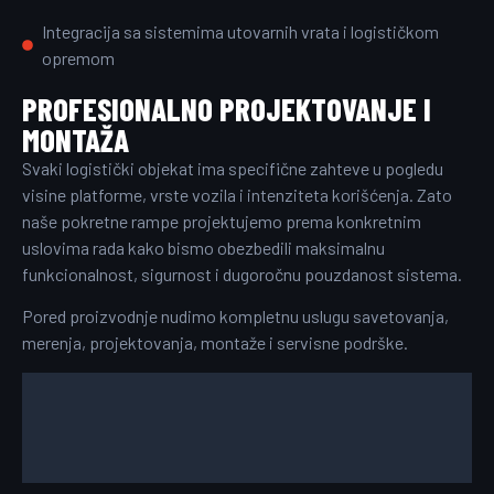
Integracija sa sistemima utovarnih vrata i logističkom
opremom
PROFESIONALNO PROJEKTOVANJE I
MONTAŽA
Svaki logistički objekat ima specifične zahteve u pogledu
visine platforme, vrste vozila i intenziteta korišćenja. Zato
naše pokretne rampe projektujemo prema konkretnim
uslovima rada kako bismo obezbedili maksimalnu
funkcionalnost, sigurnost i dugoročnu pouzdanost sistema.
Pored proizvodnje nudimo kompletnu uslugu savetovanja,
merenja, projektovanja, montaže i servisne podrške.