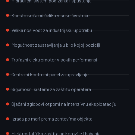
Hidraulični sistem podizanja i spuštanja
Konstrukcija od čelika visoke čvrstoće
Velika nosivost za industrijsku upotrebu
Mogućnost zaustavljanja u bilo kojoj poziciji
Trofazni elektromotor visokih performansi
Centralni kontrolni panel za upravljanje
Sigurnosni sistemi za zaštitu operatera
Ojačani zglobovi otporni na intenzivnu eksploataciju
Izrada po meri prema zahtevima objekta
Elektrostatička zaštita od korozije i habanja