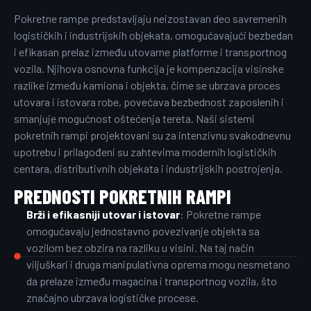
Pokretne rampe predstavljaju neizostavan deo savremenih
logističkih i industrijskih objekata, omogućavajući bezbedan
i efikasan prelaz između utovarne platforme i transportnog
vozila. Njihova osnovna funkcija je kompenzacija visinske
razlike između kamiona i objekta, čime se ubrzava proces
utovara i istovara robe, povećava bezbednost zaposlenih i
smanjuje mogućnost oštećenja tereta. Naši sistemi
pokretnih rampi projektovani su za intenzivnu svakodnevnu
upotrebu i prilagođeni su zahtevima modernih logističkih
centara, distributivnih objekata i industrijskih postrojenja.
PREDNOSTI POKRETNIH RAMPI
Brži i efikasniji utovar i istovar
: Pokretne rampe
omogućavaju jednostavno povezivanje objekta sa
vozilom bez obzira na razliku u visini. Na taj način
viljuškari i druga manipulativna oprema mogu nesmetano
da prelaze između magacina i transportnog vozila, što
značajno ubrzava logističke procese.