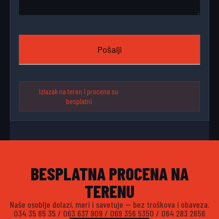
Pošalji
Izlazak na teren i procena su
besplatni
BESPLATNA PROCENA NA
TERENU
Naše osoblje dolazi, meri i savetuje — bez troškova i obaveza.
034 35 65 35
/
063 637 909
/
069 356 5350
/
064 283 2656