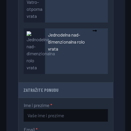
Jednodelna nad-
dimenzionalna rolo
vrata
ZATRAŽITE PONUDU
Ime i prezime
*
Kontakt
forma
Email
*