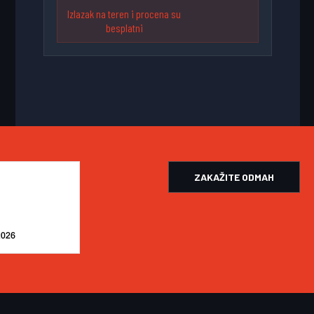
Izlazak na teren i procena su
besplatni
ZAKAŽITE ODMAH