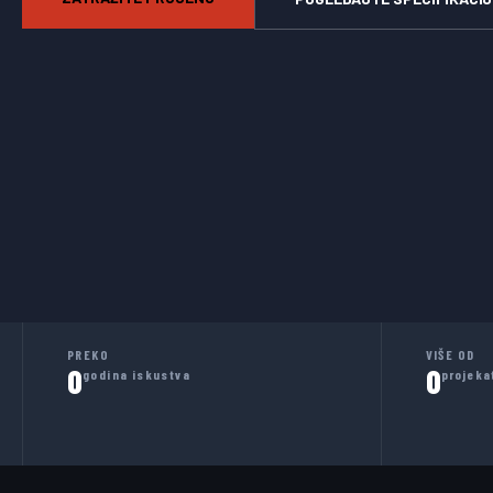
PREKO
VIŠE OD
0
0
godina iskustva
projeka