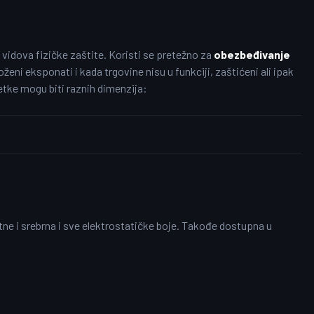
 vidova fizičke zaštite. Koristi se pretežno za
obezbeđivanje
loženi eksponati i kada trgovine nisu u funkciji, zaštićeni ali ipak
tke mogu biti raznih dimenzija:
e i srebrna i sve elektrostatičke boje. Takođe dostupna u