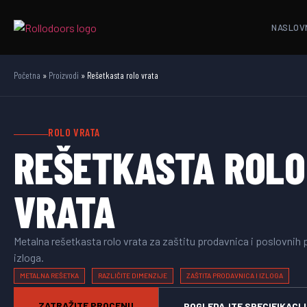
NASLOV
Početna
»
Proizvodi
»
Rešetkasta rolo vrata
ROLO VRATA
REŠETKASTA ROLO
VRATA
Metalna rešetkasta rolo vrata za zaštitu prodavnica i poslovnih
izloga.
METALNA REŠETKA
RAZLIČITE DIMENZIJE
ZAŠTITA PRODAVNICA I IZLOGA
ZATRAŽITE PROCENU
POGLEDAJTE SPECIFIKACIJ