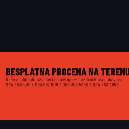
BESPLATNA PROCENA NA TEREN
Naše osoblje dolazi, meri i savetuje — bez troškova i obaveza.
034 35 65 35
/
063 637 909
/
069 356 5350
/
064 283 2656