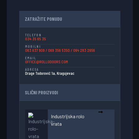
ZATRAŽITE PONUDU
TELEFON
034 35 65 35
MOBILNI
063 637 909
/
069 356 5350
/
064 283 2656
EMAIL
OFFICE@ROLLODOORS.COM
ADRESA
Drage Todorović 1a, Kragujevac
SLIČNI PROIZVODI
Industrijska rolo
vrata