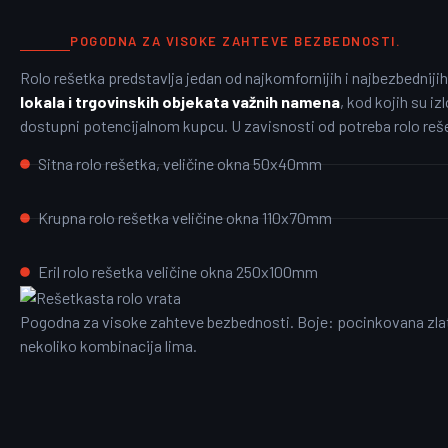
POGODNA ZA VISOKE ZAHTEVE BEZBEDNOSTI.
Rolo rešetka predstavlja jedan od najkomfornijih i najbezbednijih
lokala i trgovinskih objekata važnih namena
, kod kojih su iz
dostupni potencijalnom kupcu. U zavisnosti od potreba rolo reše
Sitna rolo rešetka, veličine okna 50x40mm
Krupna rolo rešetka veličine okna 110x70mm
Eril rolo rešetka veličine okna 250x100mm
Pogodna za visoke zahteve bezbednosti. Boje: pocinkovana zlatn
nekoliko kombinacija lima.